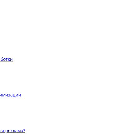
аботки
тимизации
ая реклама?