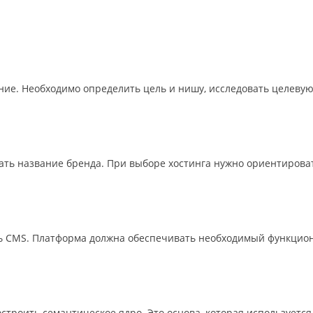
ие. Необходимо определить цель и нишу, исследовать целевую
ать название бренда. При выборе хостинга нужно ориентироват
ь CMS. Платформа должна обеспечивать необходимый функциона
троить семантическое ядро. Это основа, которая используется