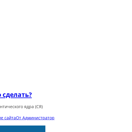
о сделать?
нтического ядра (СЯ)
е сайта
От
Администратор