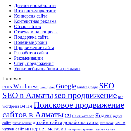
Дизайн и юзабилити
Интернет-маркетинг
Конверсия сайта
Контекстная реклама
Обзор сайтов
Отвечаем на вопросы
Поддержка сайта
Полезные уроки
Продвижение сайта
Разработка сайта
Рекомендации
Спец. предложения
Уроки веб-разработки и рекламы
По темам
SEO
Google
cms Wordpress
landing page
description
seo продвижение
SEO в Алматы
title
Поисковое продвижение
НЧ
wordpress
ВЧ
сайтов в Алматы
Яндекс
СЧ
Сайт-каталог
аудит
дизайн сайта
доработка сайта
зачем
сайта
битые ссылки
заголовок
интернет магазин
нужен сайт
карта сайта
интернетмаркетинг