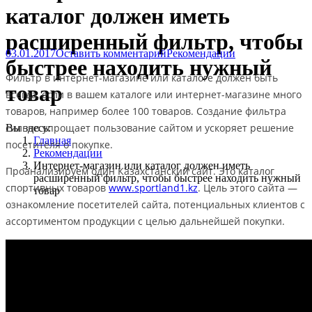
каталог должен иметь
расширенный фильтр, чтобы
03.01.2017
Оставить комментарий
Рекомендации
быстрее находить нужный
Фильтр в интернет-магазине или каталоге должен быть
товар
всегда, если в вашем каталоге или интернет-магазине много
товаров, например более 100 товаров. Создание фильтра
сильно упрощает пользование сайтом и ускоряет решение
Вы здесь:
Главная
посетителя о покупке.
Рекомендации
Интернет-магазин или каталог должен иметь
Проанализируем один Казахстанский сайт. Это каталог
расширенный фильтр, чтобы быстрее находить нужный
спортивных товаров
www.sportland1.kz
. Цель этого сайта —
товар
ознакомление посетителей сайта, потенциальных клиентов с
ассортиментом продукции с целью дальнейшей покупки.