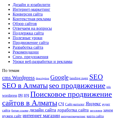
Дизайн и юзабилити
Интернет-маркетинг
Конверсия сайта
Контекстная реклама
Обзор сайтов
Отвечаем на вопросы
Поддержка сайта
Полезные уроки
Продвижение сайта
Разработка сайта
Рекомендации
Спец. предложения
Уроки веб-разработки и рекламы
По темам
SEO
Google
cms Wordpress
landing page
description
seo продвижение
SEO в Алматы
title
Поисковое продвижение
НЧ
wordpress
ВЧ
сайтов в Алматы
Яндекс
СЧ
Сайт-каталог
аудит
дизайн сайта
доработка сайта
зачем
сайта
битые ссылки
заголовок
интернет магазин
нужен сайт
карта сайта
интернетмаркетинг