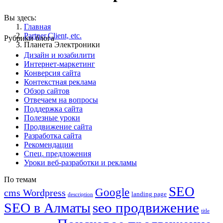
Вы здесь:
Главная
Partner,Client, etc.
Рубрики блога
Планета Электроники
Дизайн и юзабилити
Интернет-маркетинг
Конверсия сайта
Контекстная реклама
Обзор сайтов
Отвечаем на вопросы
Поддержка сайта
Полезные уроки
Продвижение сайта
Разработка сайта
Рекомендации
Спец. предложения
Уроки веб-разработки и рекламы
По темам
SEO
Google
cms Wordpress
landing page
description
seo продвижение
SEO в Алматы
title