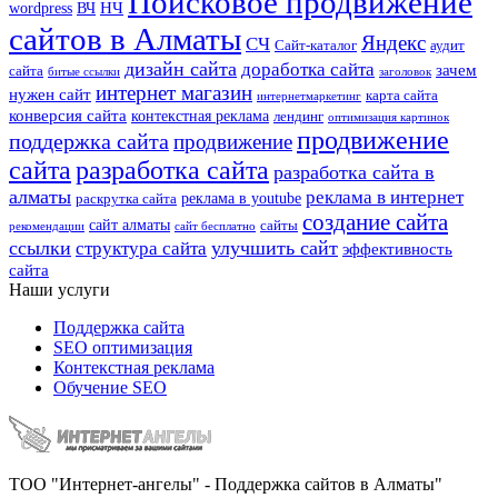
Поисковое продвижение
НЧ
wordpress
ВЧ
сайтов в Алматы
Яндекс
СЧ
Сайт-каталог
аудит
дизайн сайта
доработка сайта
зачем
сайта
битые ссылки
заголовок
интернет магазин
нужен сайт
карта сайта
интернетмаркетинг
конверсия сайта
контекстная реклама
лендинг
оптимизация картинок
продвижение
поддержка сайта
продвижение
сайта
разработка сайта
разработка сайта в
алматы
реклама в интернет
реклама в youtube
раскрутка сайта
создание сайта
сайт алматы
сайты
рекомендации
сайт бесплатно
ссылки
улучшить сайт
структура сайта
эффективность
сайта
Наши услуги
Поддержка сайта
SEO оптимизация
Контекстная реклама
Обучение SEO
ТОО "Интернет-ангелы" - Поддержка сайтов в Алматы"